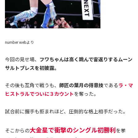
number webより
今回の見せ場、
フワちゃんは高く跳んで宙返りするムーン
サルトプレスを初披露。
その後も互角で戦うも、
師匠の葉月の得意技
である
ラ・マ
ヒストラルでついに３カウント
を奪った。
試合前に握手も拒まれほど、圧倒的な格上相手だった。
大金星で衝撃のシングル初勝利
そこからの
を挙