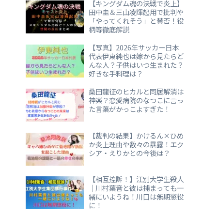
【キングダム魂の決戦で炎上】
田中圭＆三山凌輝起用で批判や
「やってくれそう」と賛否！役
柄等徹底解説
【写真】2026年サッカー日本
代表伊東純也は嫁から見たらど
んな人？子供はいつ生まれた？
好きな手料理は？
桑田龍征のヒカルと同居解消は
神楽？恋愛病院のなつこに言っ
た言葉がかっこよすぎた！
【裁判の結果】かけるん×ひめ
か炎上理由や数々の暴露！エク
シア・えりかとの今後は？
【相互控訴！】江別大学生殺人
｜川村葉音と彼は捕まっても一
緒にいようね！川口は無期懲役
に！